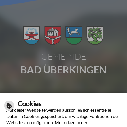
GEMEINDE
BAD ÜBERKINGEN
Gartenstraße 1 | 73337 Bad Überkingen
Cookies
Tel.: 07331 2009-0 | Fax: 07331 2009-37
Auf dieser Webseite werden ausschließlich essentielle
E-Mail schreiben
Daten in Cookies gespeichert, um wichtige Funktionen der
Website zu ermöglichen. Mehr dazu in der
Unsere Öffnungszeiten