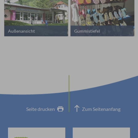
Außenansicht
Gummistiefel
Seite drucken
Zum Seitenanfang