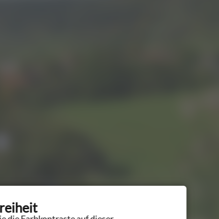
reiheit
e die Farbkontraste auf dieser