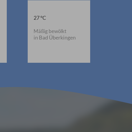
27 °C
Mäßig bewölkt
in Bad Überkingen