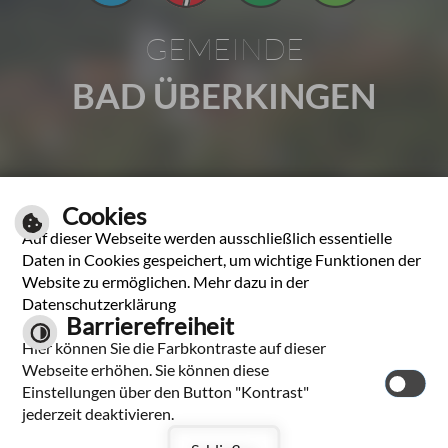
GEMEINDE
BAD ÜBERKINGEN
Gartenstraße 1 | 73337 Bad Überkingen
Cookies
Tel.: 07331 2009-0 | Fax: 07331 2009-37
Auf dieser Webseite werden ausschließlich essentielle
E-Mail schreiben
Daten in Cookies gespeichert, um wichtige Funktionen der
Website zu ermöglichen. Mehr dazu in der
Unsere Öffnungszeiten
Datenschutzerklärung
Barrierefreiheit
Hier können Sie die Farbkontraste auf dieser
Leichte Sprache
Webseite erhöhen. Sie können diese
Einstellungen über den Button "Kontrast"
jederzeit deaktivieren.
Hilfe
Impressum
Inhaltsverzeichnis