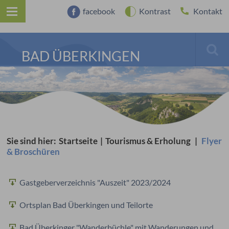
facebook
Kontrast
Kontakt
BAD ÜBERKINGEN
Sie sind hier:
Startseite
|
Tourismus & Erholung
|
Flyer
& Broschüren
Gastgeberverzeichnis "Auszeit" 2023/2024
Ortsplan Bad Überkingen und Teilorte
Bad Überkinger "Wanderbüchle" mit Wanderungen und