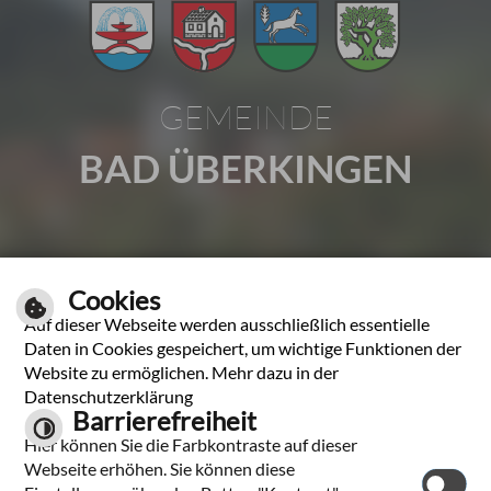
GEMEINDE
BAD ÜBERKINGEN
Gartenstraße 1 | 73337 Bad Überkingen
Cookies
Tel.: 07331 2009-0 | Fax: 07331 2009-37
Auf dieser Webseite werden ausschließlich essentielle
E-Mail schreiben
Daten in Cookies gespeichert, um wichtige Funktionen der
Website zu ermöglichen. Mehr dazu in der
Unsere Öffnungszeiten
Datenschutzerklärung
Barrierefreiheit
Hier können Sie die Farbkontraste auf dieser
Leichte Sprache
Webseite erhöhen. Sie können diese