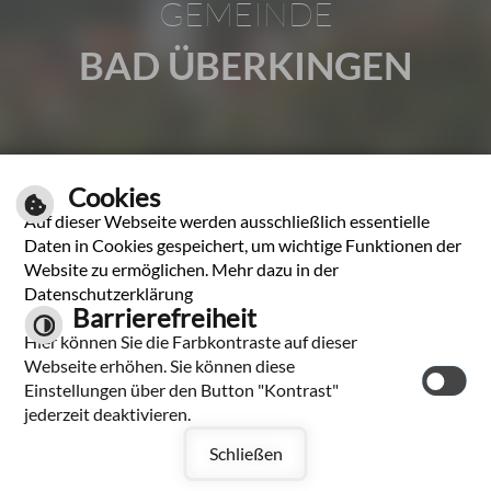
GEMEINDE
BAD ÜBERKINGEN
Gartenstraße 1 | 73337 Bad Überkingen
Cookies
Tel.: 07331 2009-0 | Fax: 07331 2009-37
Auf dieser Webseite werden ausschließlich essentielle
E-Mail schreiben
Daten in Cookies gespeichert, um wichtige Funktionen der
Website zu ermöglichen. Mehr dazu in der
Unsere Öffnungszeiten
Datenschutzerklärung
Barrierefreiheit
Hier können Sie die Farbkontraste auf dieser
Leichte Sprache
Webseite erhöhen. Sie können diese
Einstellungen über den Button "Kontrast"
jederzeit deaktivieren.
Hilfe
Impressum
Inhaltsverzeichnis
Schließen
Datenschutzerklärung