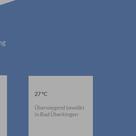
ng
27 °C
Überwiegend bewölkt
in Bad Überkingen