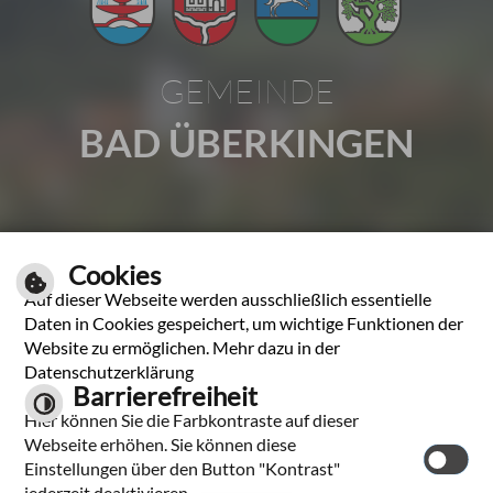
GEMEINDE
BAD ÜBERKINGEN
Gartenstraße 1 | 73337 Bad Überkingen
Cookies
Tel.: 07331 2009-0 | Fax: 07331 2009-37
Auf dieser Webseite werden ausschließlich essentielle
E-Mail schreiben
Daten in Cookies gespeichert, um wichtige Funktionen der
Website zu ermöglichen. Mehr dazu in der
Unsere Öffnungszeiten
Datenschutzerklärung
Barrierefreiheit
Hier können Sie die Farbkontraste auf dieser
Leichte Sprache
Webseite erhöhen. Sie können diese
Einstellungen über den Button "Kontrast"
jederzeit deaktivieren.