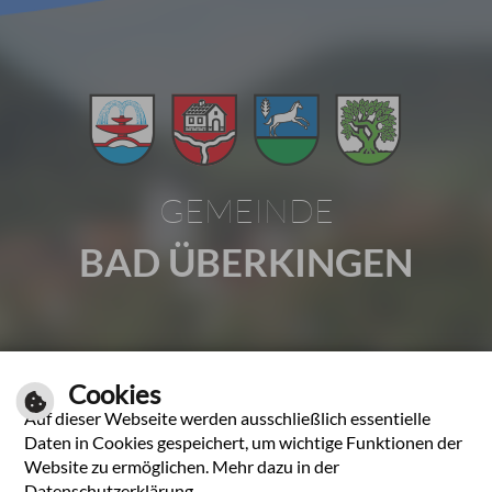
GEMEINDE
BAD ÜBERKINGEN
Gartenstraße 1 | 73337 Bad Überkingen
Cookies
Tel.: 07331 2009-0 | Fax: 07331 2009-37
Auf dieser Webseite werden ausschließlich essentielle
E-Mail schreiben
Daten in Cookies gespeichert, um wichtige Funktionen der
Website zu ermöglichen. Mehr dazu in der
Unsere Öffnungszeiten
Datenschutzerklärung