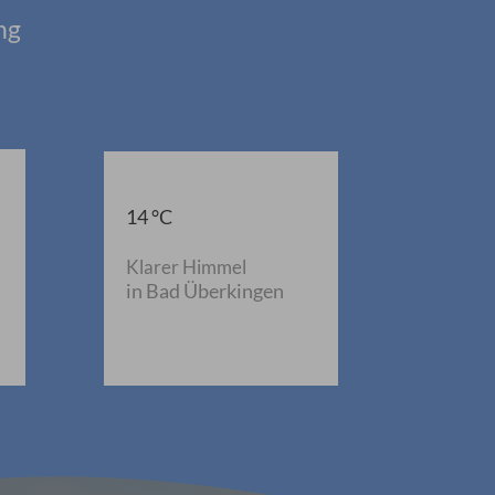
ng
14 °C
Klarer Himmel
in Bad Überkingen