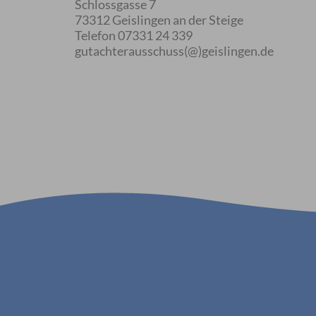
Schlossgasse 7
73312 Geislingen an der Steige
Telefon 07331 24 339
gutachterausschuss(@)geislingen.de