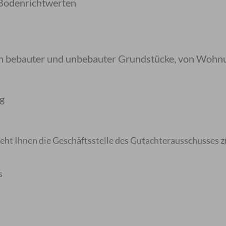
 Bodenrichtwerten
n bebauter und unbebauter Grundstücke, von Wohnu
g
teht Ihnen die Geschäftsstelle des Gutachterausschusses 
s