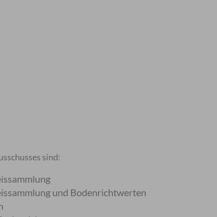
sschusses sind:
eissammlung
reissammlung und Bodenrichtwerten
n