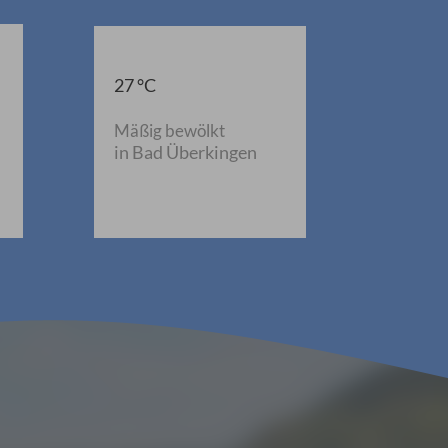
27 °C
Mäßig bewölkt
in Bad Überkingen