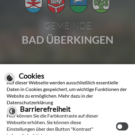
GEMEINDE
BAD ÜBERKINGEN
Gartenstraße 1 | 73337 Bad Überkingen
Cookies
Tel.: 07331 2009-0 | Fax: 07331 2009-37
Auf dieser Webseite werden ausschließlich essentielle
E-Mail schreiben
Daten in Cookies gespeichert, um wichtige Funktionen der
Website zu ermöglichen. Mehr dazu in der
Unsere Öffnungszeiten
Datenschutzerklärung
Barrierefreiheit
Hier können Sie die Farbkontraste auf dieser
Leichte Sprache
Webseite erhöhen. Sie können diese
Einstellungen über den Button "Kontrast"