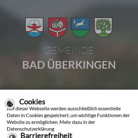
GEMEINDE
BAD ÜBERKINGEN
Gartenstraße 1 | 73337 Bad Überkingen
Cookies
Tel.: 07331 2009-0 | Fax: 07331 2009-37
Auf dieser Webseite werden ausschließlich essentielle
E-Mail schreiben
Daten in Cookies gespeichert, um wichtige Funktionen der
Website zu ermöglichen. Mehr dazu in der
Unsere Öffnungszeiten
Datenschutzerklärung
Barrierefreiheit