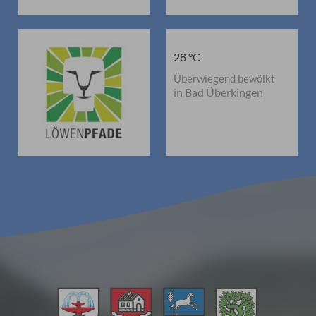
28 °C
Überwiegend bewölkt
in Bad Überkingen