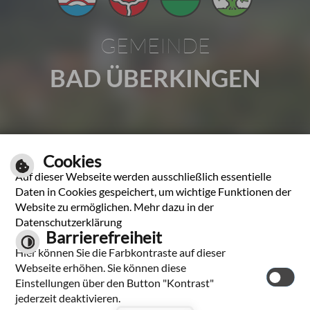
GEMEINDE
BAD ÜBERKINGEN
Gartenstraße 1 | 73337 Bad Überkingen
Cookies
Tel.: 07331 2009-0 | Fax: 07331 2009-37
Auf dieser Webseite werden ausschließlich essentielle
E-Mail schreiben
Daten in Cookies gespeichert, um wichtige Funktionen der
Website zu ermöglichen. Mehr dazu in der
Unsere Öffnungszeiten
Datenschutzerklärung
Barrierefreiheit
Hier können Sie die Farbkontraste auf dieser
Leichte Sprache
Webseite erhöhen. Sie können diese
Einstellungen über den Button "Kontrast"
jederzeit deaktivieren.