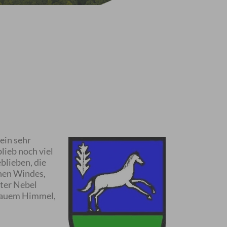
ein sehr
lieb noch viel
blieben, die
chen Windes,
nter Nebel
blauem Himmel,