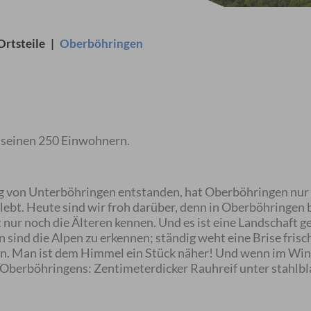
Ortsteile
|
Oberböhringen
 seinen 250 Einwohnern.
g von Unterböhringen entstanden, hat Oberböhringen nur 
t. Heute sind wir froh darüber, denn in Oberböhringen b
nur noch die Älteren kennen. Und es ist eine Landschaft ge
en sind die Alpen zu erkennen; ständig weht eine Brise fris
kann. Man ist dem Himmel ein Stück näher! Und wenn im Wi
e Oberböhringens: Zentimeterdicker Rauhreif unter stahl