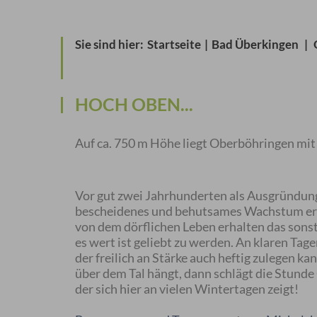
Sie sind hier:
Startseite
|
Bad Überkingen
|
HOCH OBEN...
Auf ca. 750 m Höhe liegt Oberböhringen mit
Vor gut zwei Jahrhunderten als Ausgründun
bescheidenes und behutsames Wachstum erleb
von dem dörflichen Leben erhalten das sonst 
es wert ist geliebt zu werden. An klaren Tag
der freilich an Stärke auch heftig zulegen 
über dem Tal hängt, dann schlägt die Stund
der sich hier an vielen Wintertagen zeigt!