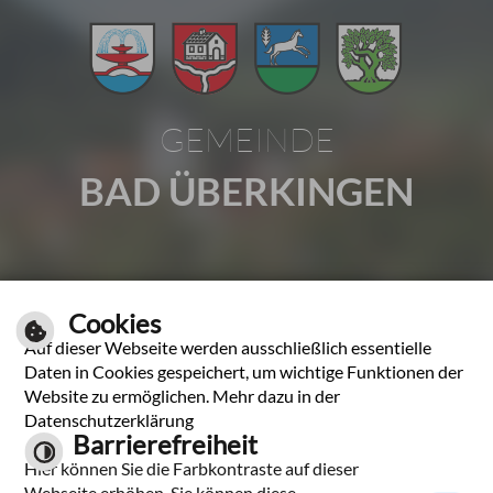
GEMEINDE
BAD ÜBERKINGEN
Gartenstraße 1 | 73337 Bad Überkingen
Cookies
Tel.: 07331 2009-0 | Fax: 07331 2009-37
Auf dieser Webseite werden ausschließlich essentielle
E-Mail schreiben
Daten in Cookies gespeichert, um wichtige Funktionen der
Unsere Öffnungszeiten
Website zu ermöglichen. Mehr dazu in der
Datenschutzerklärung
Barrierefreiheit
Hier können Sie die Farbkontraste auf dieser
Leichte Sprache
Webseite erhöhen. Sie können diese