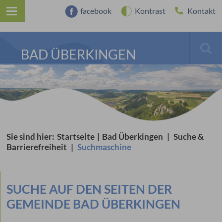
facebook
Kontrast
Kontakt
BAD ÜBERKINGEN
Sie sind hier:
Startseite
|
Bad Überkingen
|
Suche &
Barrierefreiheit
|
Suchmaschine
SUCHE AUF DEN SEITEN DER
GEMEINDE BAD ÜBERKINGEN