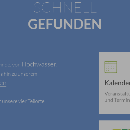
SCHNELL
GEFUNDEN
Hochwasser
einde, von
,
is hin zu unserem
en
Kalende
.
Veranstalt
und Termi
nsere vier Teilorte: