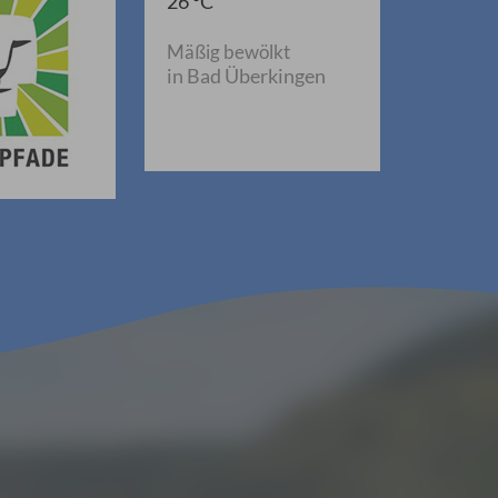
26 °C
Mäßig bewölkt
in Bad Überkingen