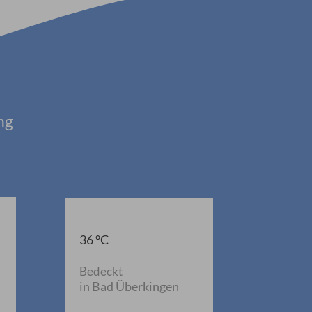
ng
36 °C
Bedeckt
in Bad Überkingen