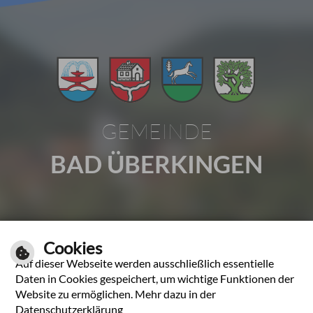
GEMEINDE
BAD ÜBERKINGEN
Gartenstraße 1 | 73337 Bad Überkingen
Cookies
Tel.: 07331 2009-0 | Fax: 07331 2009-37
Auf dieser Webseite werden ausschließlich essentielle
E-Mail schreiben
Daten in Cookies gespeichert, um wichtige Funktionen der
Website zu ermöglichen. Mehr dazu in der
Unsere Öffnungszeiten
Datenschutzerklärung