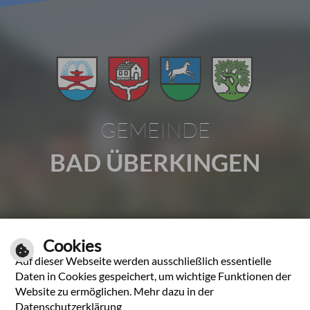
GEMEINDE
BAD ÜBERKINGEN
Gartenstraße 1 | 73337 Bad Überkingen
Cookies
Tel.: 07331 2009-0 | Fax: 07331 2009-37
Auf dieser Webseite werden ausschließlich essentielle
E-Mail schreiben
Daten in Cookies gespeichert, um wichtige Funktionen der
Website zu ermöglichen. Mehr dazu in der
Unsere Öffnungszeiten
Datenschutzerklärung