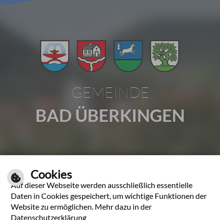
GEMEINDE
BAD ÜBERKINGEN
Gartenstraße 1 | 73337 Bad Überkingen
Cookies
Tel.: 07331 2009-0 | Fax: 07331 2009-37
Auf dieser Webseite werden ausschließlich essentielle
E-Mail schreiben
Daten in Cookies gespeichert, um wichtige Funktionen der
Website zu ermöglichen. Mehr dazu in der
Unsere Öffnungszeiten
Datenschutzerklärung