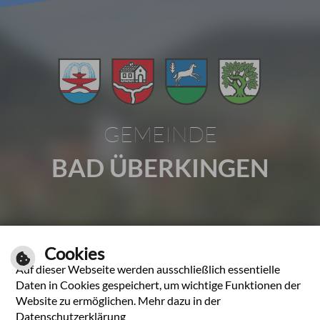
GEMEINDE
BAD ÜBERKINGEN
Gartenstraße 1 | 73337 Bad Überkingen
Cookies
Tel.: 07331 2009-0 | Fax: 07331 2009-37
Auf dieser Webseite werden ausschließlich essentielle
E-Mail schreiben
Daten in Cookies gespeichert, um wichtige Funktionen der
Website zu ermöglichen. Mehr dazu in der
Unsere Öffnungszeiten
Datenschutzerklärung