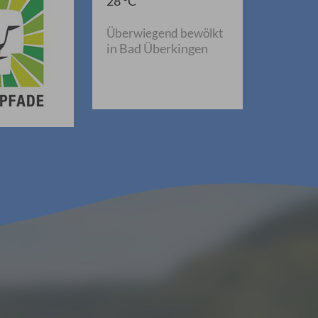
28 °C
Überwiegend bewölkt
in Bad Überkingen