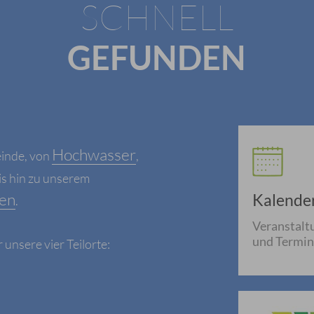
SCHNELL
GEFUNDEN
Hochwasser
einde, von
,
is hin zu unserem
en
Kalende
.
Veranstalt
und Termi
nsere vier Teilorte: