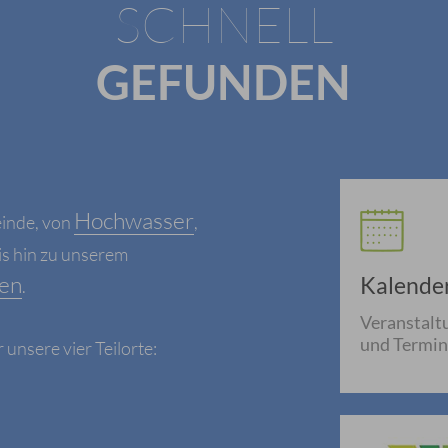
SCHNELL
GEFUNDEN
Hochwasser
einde, von
,
is hin zu unserem
en
Kalende
.
Veranstalt
und Termi
nsere vier Teilorte: